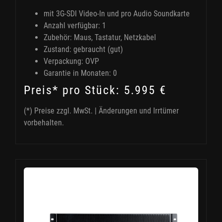
mit 3G-SDI Video-In und pro Audio Soundkarte
Anzahl verfügbar: 1
Zubehör: Maus, Tastatur, Netzkabel
Zustand: gebraucht (gut)
Verpackung: OVP
Garantie in Monaten: 0
Preis* pro Stück: 5.995 €
(*) Preise zzgl. MwSt. | Änderungen und Irrtümer
vorbehalten.